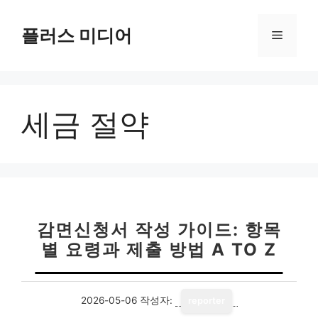
컨
텐
플러스 미디어
메
츠
로
뉴
건
너
세금 절약
뛰
기
감면신청서 작성 가이드: 항목
별 요령과 제출 방법 A TO Z
2026-05-06
작성자:
reporter