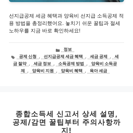
선지급공제 세금 혜택과 양육비 선지급 소득공제 적
용 방법을 총정리했어요. 놓치기 쉬운 꿀팁과 절세
노하우를 지금 바로 확인하세요!
카
정보
테
태
공제 신청
,
선지급공제 세금 혜택
,
세금 공제
,
세
고
그
금 절약
,
세금 정보
,
소득공제 방법
,
양육비 소득공
리
제
,
양육비 지원
,
양육비 혜택
,
육아 세금
종합소득세 신고서 상세 설명,
공제/감면 꿀팁부터 주의사항까
지!