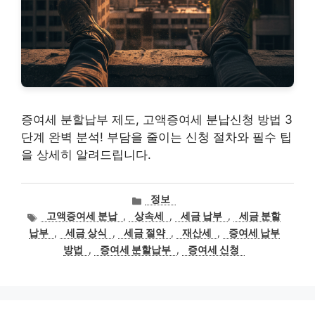
증여세 분할납부 제도, 고액증여세 분납신청 방법 3
단계 완벽 분석! 부담을 줄이는 신청 절차와 필수 팁
을 상세히 알려드립니다.
카
정보
테
태
고액증여세 분납
,
상속세
,
세금 납부
,
세금 분할
고
그
납부
,
세금 상식
,
세금 절약
,
재산세
,
증여세 납부
리
방법
,
증여세 분할납부
,
증여세 신청