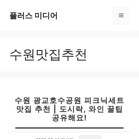
컨
텐
플러스 미디어
메
츠
로
뉴
건
너
수원맛집추천
뛰
기
수원 광교호수공원 피크닉세트
맛집 추천 | 도시락, 와인 꿀팁
공유해요!