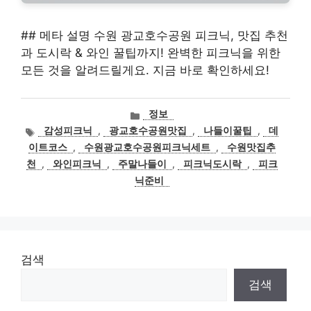
## 메타 설명 수원 광교호수공원 피크닉, 맛집 추천
과 도시락 & 와인 꿀팁까지! 완벽한 피크닉을 위한
모든 것을 알려드릴게요. 지금 바로 확인하세요!
카
정보
테
태
감성피크닉
,
광교호수공원맛집
,
나들이꿀팁
,
데
고
그
이트코스
,
수원광교호수공원피크닉세트
,
수원맛집추
리
천
,
와인피크닉
,
주말나들이
,
피크닉도시락
,
피크
닉준비
검색
검색