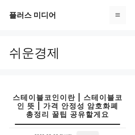
컨
텐
플러스 미디어
메
츠
로
뉴
건
너
쉬운경제
뛰
기
스테이블코인이란 | 스테이블코
인 뜻 | 가격 안정성 암호화폐
총정리 꿀팁 공유할게요