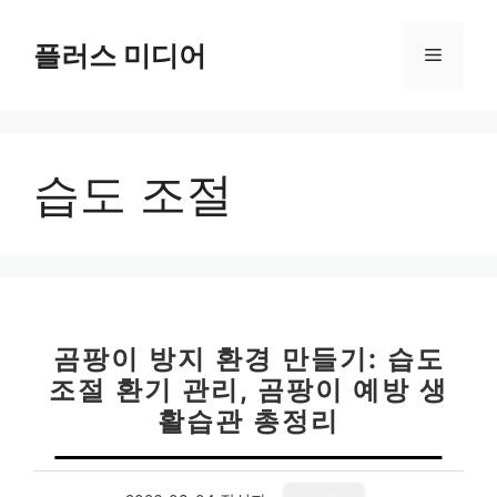
컨
텐
플러스 미디어
메
츠
로
뉴
건
너
습도 조절
뛰
기
곰팡이 방지 환경 만들기: 습도
조절 환기 관리, 곰팡이 예방 생
활습관 총정리