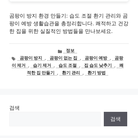
곰팡이 방지 환경 만들기: 습도 조절 환기 관리와 곰
팡이 예방 생활습관을 총정리합니다. 쾌적하고 건강
한 집을 위한 실질적인 방법들을 만나보세요.
카
정보
테
태
곰팡이 방지
,
곰팡이 없는 집
,
곰팡이 예방
,
곰팡
고
그
이 제거
,
습기 제거
,
습도 조절
,
집 습도 낮추기
,
쾌
리
적한 집 만들기
,
환기 관리
,
환기 방법
검색
검색