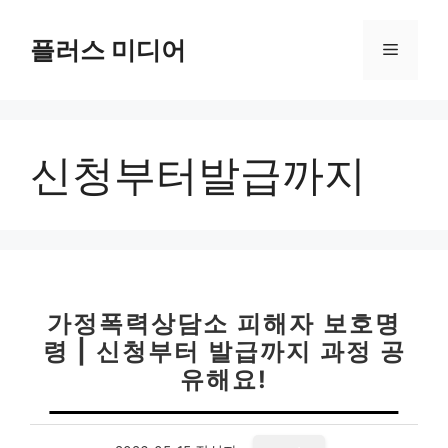
컨
텐
플러스 미디어
메
츠
로
뉴
건
너
신청부터발급까지
뛰
기
가정폭력상담소 피해자 보호명
령 | 신청부터 발급까지 과정 공
유해요!