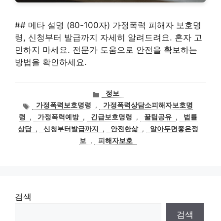
## 메타 설명 (80-100자) 가정폭력 피해자 보호명
령, 신청부터 발급까지 자세히 알려드려요. 혼자 고
민하지 마세요. 전문가 도움으로 안전을 확보하는
방법을 확인하세요.
카
정보
테
태
가정폭력보호명령
,
가정폭력상담소피해자보호명
고
그
령
,
가정폭력예방
,
긴급보호명령
,
꿀팁공유
,
법률
리
상담
,
신청부터발급까지
,
안전한삶
,
알아두면좋은정
보
,
피해자보호
검색
검색