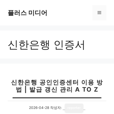
컨
텐
플러스 미디어
메
츠
로
뉴
건
너
신한은행 인증서
뛰
기
신한은행 공인인증센터 이용 방
법 | 발급 갱신 관리 A TO Z
2026-04-28
작성자:
reporter