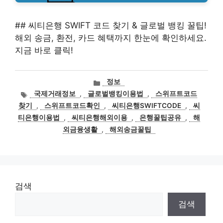
## 씨티은행 SWIFT 코드 찾기 & 글로벌 뱅킹 꿀팁!
해외 송금, 환전, 카드 혜택까지 한눈에 확인하세요.
지금 바로 클릭!
카
정보
테
태
국제거래정보
,
글로벌뱅킹이용법
,
스위프트코드
고
그
찾기
,
스위프트코드확인
,
씨티은행SWIFTCODE
,
씨
리
티은행이용법
,
씨티은행해외이용
,
은행꿀팁공유
,
해
외금융생활
,
해외송금꿀팁
검색
검색