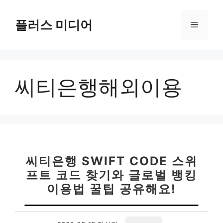
컨
텐
플러스 미디어
메
츠
로
뉴
건
너
씨티은행해외이용
뛰
기
씨티은행 SWIFT CODE 스위
프트 코드 찾기와 글로벌 뱅킹
이용법 꿀팁 공유해요!