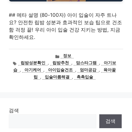
## 메타 설명 (80-100자) 아이 입술이 자주 트나
요? 안전한 립밤 성분과 효과적인 보습 팁으로 건조
함 걱정 끝! 우리 아이 입술 건강 지키는 방법, 지금
확인하세요.
카
정보
테
태
립밤성분확인
,
립밤추천
,
맘스타그램
,
아기보
고
그
습
,
아기케어
,
아이입술건조
,
엄마공감
,
육아꿀
리
팁
,
입술마름해결
,
촉촉입술
검색
검색