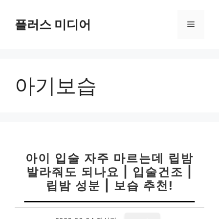
컨
텐
플러스 미디어
메
츠
로
뉴
건
너
아기보습
뛰
기
아이 입술 자주 마르는데 립밤
발라줘도 되나요 | 입술건조 |
립밤 성분 | 보습 추천!