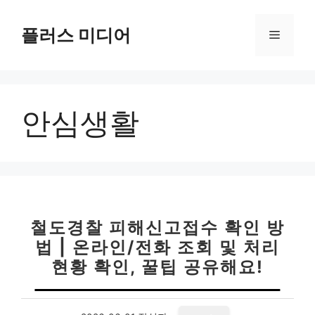
컨
텐
플러스 미디어
메
츠
로
뉴
건
너
안심생활
뛰
기
철도경찰 피해신고접수 확인 방
법 | 온라인/전화 조회 및 처리
현황 확인, 꿀팁 공유해요!