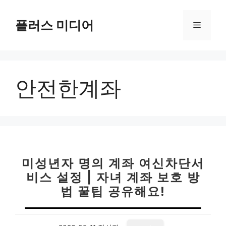
컨
텐
플러스 미디어
메
츠
로
뉴
건
너
안전한계좌
뛰
기
미성년자 명의 계좌 여신차단서
비스 설정 | 자녀 계좌 보호 방
법 꿀팁 공유해요!