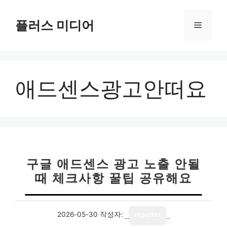
컨
텐
플러스 미디어
메
츠
로
뉴
건
너
애드센스광고안떠요
뛰
기
구글 애드센스 광고 노출 안될
때 체크사항 꿀팁 공유해요
2026-05-30
작성자:
reporter