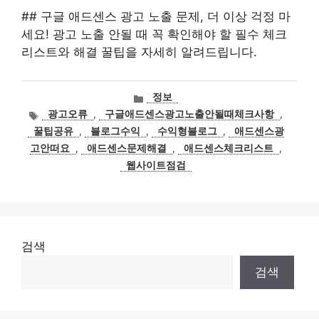
## 구글 애드센스 광고 노출 문제, 더 이상 걱정 마
세요! 광고 노출 안될 때 꼭 확인해야 할 필수 체크
리스트와 해결 꿀팁을 자세히 알려드립니다.
카
정보
테
태
광고오류
,
구글애드센스광고노출안될때체크사항
,
고
그
꿀팁공유
,
블로그수익
,
수익형블로그
,
애드센스광
리
고안떠요
,
애드센스문제해결
,
애드센스체크리스트
,
웹사이트점검
검색
검색