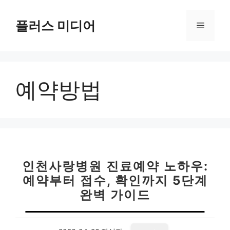
컨
텐
플러스 미디어
메
츠
로
뉴
건
너
예약방법
뛰
기
인천사랑병원 진료예약 노하우:
예약부터 접수, 확인까지 5단계
완벽 가이드