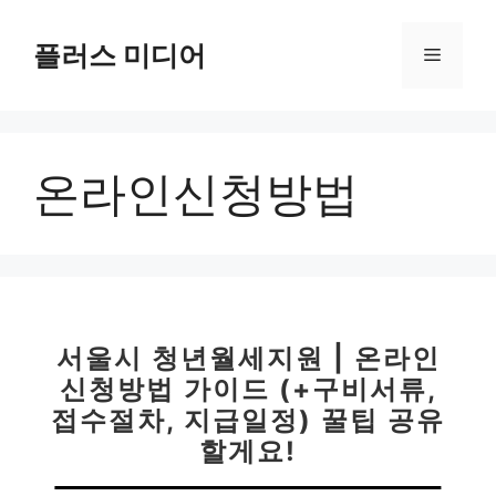
컨
텐
플러스 미디어
메
츠
로
뉴
건
너
온라인신청방법
뛰
기
서울시 청년월세지원 | 온라인
신청방법 가이드 (+구비서류,
접수절차, 지급일정) 꿀팁 공유
할게요!