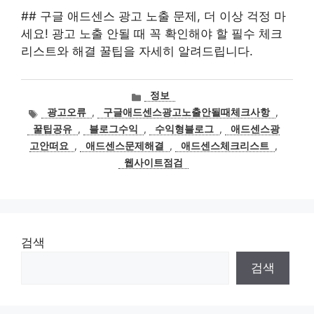
## 구글 애드센스 광고 노출 문제, 더 이상 걱정 마
세요! 광고 노출 안될 때 꼭 확인해야 할 필수 체크
리스트와 해결 꿀팁을 자세히 알려드립니다.
카
정보
테
태
광고오류
,
구글애드센스광고노출안될때체크사항
,
고
그
꿀팁공유
,
블로그수익
,
수익형블로그
,
애드센스광
리
고안떠요
,
애드센스문제해결
,
애드센스체크리스트
,
웹사이트점검
검색
검색