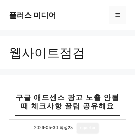
컨
텐
플러스 미디어
메
츠
로
뉴
건
너
웹사이트점검
뛰
기
구글 애드센스 광고 노출 안될
때 체크사항 꿀팁 공유해요
2026-05-30
작성자:
reporter