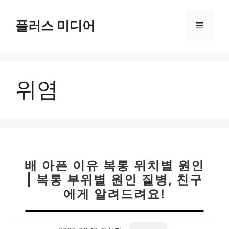
컨
텐
플러스 미디어
메
츠
로
뉴
건
너
위염
뛰
기
배 아픈 이유 복통 위치별 원인
| 복통 부위별 원인 질병, 친구
에게 알려드려요!