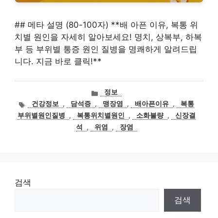
## 메타 설명 (80-100자) **배 아픈 이유, 복통 위
치별 원인을 자세히 알아보세요! 명치, 상복부, 하복
부 등 부위별 통증 원인 질병을 명쾌하게 알려드립
니다. 지금 바로 클릭!**
카
정보
테
태
건강정보
,
담석증
,
맹장염
,
배아픈이유
,
복통
고
그
부위별원인질병
,
복통위치별원인
,
소화불량
,
신장결
리
석
,
위염
,
장염
검색
검색