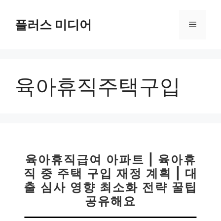
컨
텐
플러스 미디어
메
츠
로
뉴
건
너
육아휴직주택구입
뛰
기
육아휴직급여 아파트 | 육아휴
직 중 주택 구입 재정 계획 | 대
출 심사 영향 최소화 전략 꿀팁
공유해요