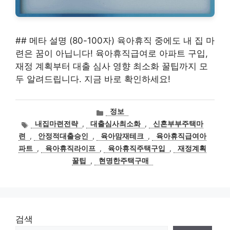
## 메타 설명 (80-100자) 육아휴직 중에도 내 집 마
련은 꿈이 아닙니다! 육아휴직급여로 아파트 구입,
재정 계획부터 대출 심사 영향 최소화 꿀팁까지 모
두 알려드립니다. 지금 바로 확인하세요!
카
정보
테
태
내집마련전략
,
대출심사최소화
,
신혼부부주택마
고
그
련
,
안정적대출승인
,
육아맘재테크
,
육아휴직급여아
리
파트
,
육아휴직라이프
,
육아휴직주택구입
,
재정계획
꿀팁
,
현명한주택구매
검색