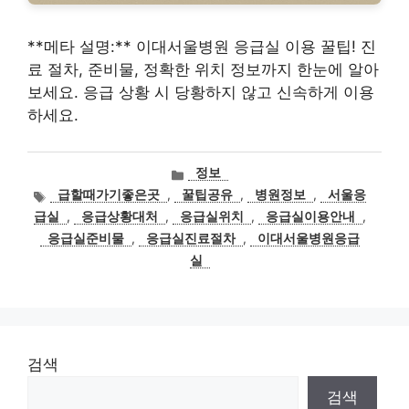
**메타 설명:** 이대서울병원 응급실 이용 꿀팁! 진
료 절차, 준비물, 정확한 위치 정보까지 한눈에 알아
보세요. 응급 상황 시 당황하지 않고 신속하게 이용
하세요.
카
정보
테
태
급할때가기좋은곳
,
꿀팁공유
,
병원정보
,
서울응
고
그
급실
,
응급상황대처
,
응급실위치
,
응급실이용안내
,
리
응급실준비물
,
응급실진료절차
,
이대서울병원응급
실
검색
검색