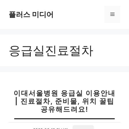
컨
텐
플러스 미디어
메
츠
로
뉴
건
너
응급실진료절차
뛰
기
이대서울병원 응급실 이용안내
| 진료절차, 준비물, 위치 꿀팁
공유해드려요!