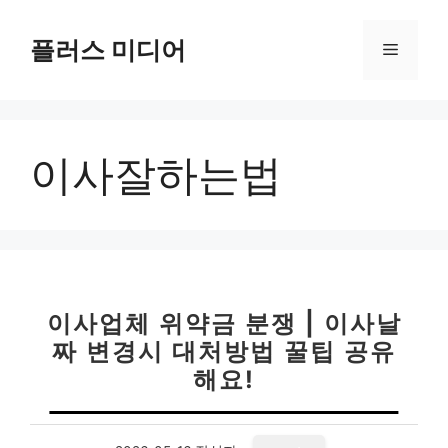
컨
텐
플러스 미디어
메
츠
로
뉴
건
너
이사잘하는법
뛰
기
이사업체 위약금 분쟁 | 이사날
짜 변경시 대처방법 꿀팁 공유
해요!