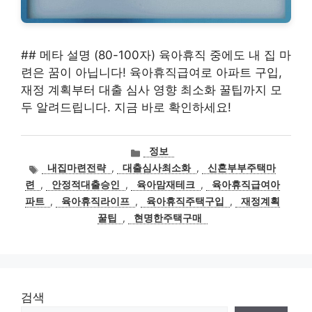
## 메타 설명 (80-100자) 육아휴직 중에도 내 집 마
련은 꿈이 아닙니다! 육아휴직급여로 아파트 구입,
재정 계획부터 대출 심사 영향 최소화 꿀팁까지 모
두 알려드립니다. 지금 바로 확인하세요!
카
정보
테
태
내집마련전략
,
대출심사최소화
,
신혼부부주택마
고
그
련
,
안정적대출승인
,
육아맘재테크
,
육아휴직급여아
리
파트
,
육아휴직라이프
,
육아휴직주택구입
,
재정계획
꿀팁
,
현명한주택구매
검색