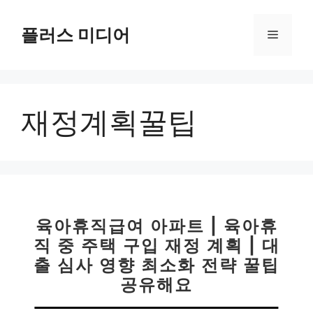
컨
텐
플러스 미디어
메
츠
로
뉴
건
너
재정계획꿀팁
뛰
기
육아휴직급여 아파트 | 육아휴
직 중 주택 구입 재정 계획 | 대
출 심사 영향 최소화 전략 꿀팁
공유해요