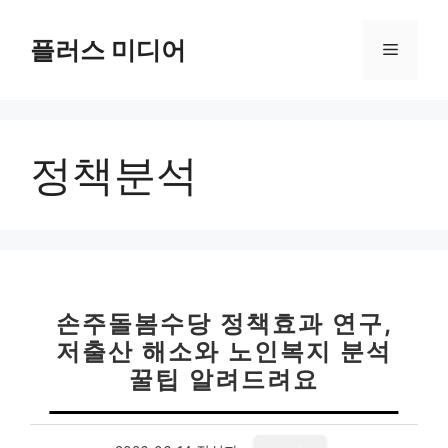
컨
텐
플러스 미디어
메
츠
로
뉴
건
너
정책분석
뛰
기
손주돌봄수당 정책효과 연구,
저출산 해소와 노인복지 분석
꿀팁 알려드려요