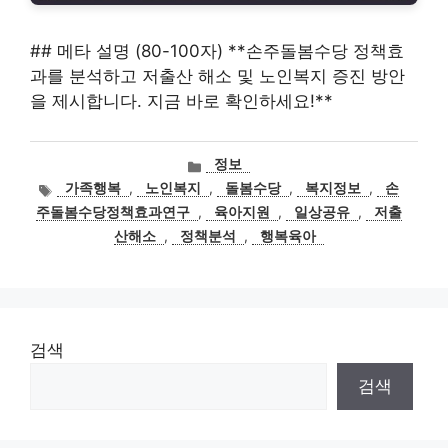
## 메타 설명 (80-100자) **손주돌봄수당 정책효
과를 분석하고 저출산 해소 및 노인복지 증진 방안
을 제시합니다. 지금 바로 확인하세요!**
카
정보
테
태
가족행복
,
노인복지
,
돌봄수당
,
복지정보
,
손
고
그
주돌봄수당정책효과연구
,
육아지원
,
일상공유
,
저출
리
산해소
,
정책분석
,
행복육아
검색
검색