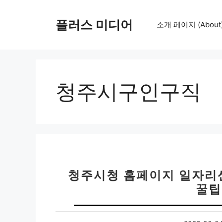
컨
텐
플러스 미디어
소개 페이지 (About
츠
로
건
너
뛰
청주시구인구직
기
청주시청 홈페이지 일자리
꿀팁