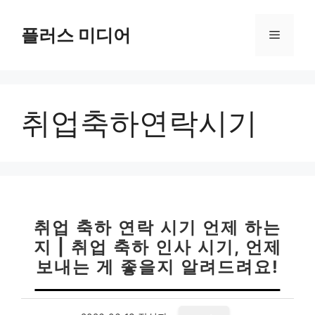
컨
텐
플러스 미디어
메
츠
로
뉴
건
너
취업축하연락시기
뛰
기
취업 축하 연락 시기 언제 하는
지 | 취업 축하 인사 시기, 언제
보내는 게 좋을지 알려드려요!