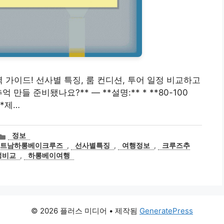
벽 가이드! 선사별 특징, 룸 컨디션, 투어 일정 비교하고
만들 준비됐나요?** — **설명:** * **80-100
**제…
카
정보
테
베트남하롱베이크루즈
,
선사별특징
,
여행정보
,
크루즈추
고
정비교
,
하롱베이여행
리
© 2026 플러스 미디어
• 제작됨
GeneratePress