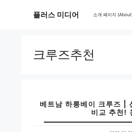
컨
텐
플러스 미디어
소개 페이지 (About
츠
로
건
너
뛰
크루즈추천
기
베트남 하롱베이 크루즈 | 
비교 추천! 