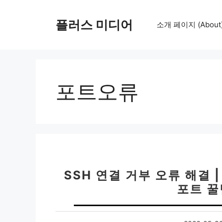
컨
텐
플러스 미디어
소개 페이지 (About
츠
로
건
너
뛰
포트오류
기
SSH 연결 거부 오류 해결 | 
포트 꿀