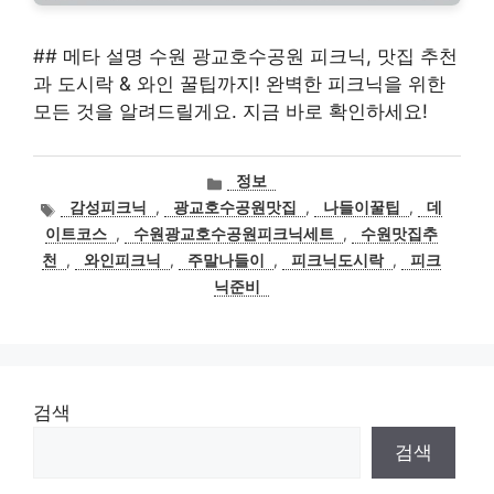
## 메타 설명 수원 광교호수공원 피크닉, 맛집 추천
과 도시락 & 와인 꿀팁까지! 완벽한 피크닉을 위한
모든 것을 알려드릴게요. 지금 바로 확인하세요!
카
정보
테
태
감성피크닉
,
광교호수공원맛집
,
나들이꿀팁
,
데
고
그
이트코스
,
수원광교호수공원피크닉세트
,
수원맛집추
리
천
,
와인피크닉
,
주말나들이
,
피크닉도시락
,
피크
닉준비
검색
검색