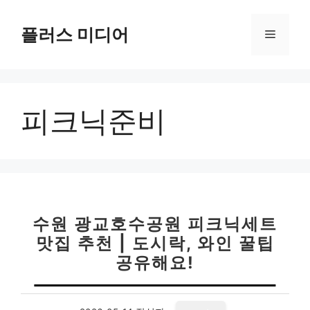
컨
텐
플러스 미디어
메
츠
로
뉴
건
너
피크닉준비
뛰
기
수원 광교호수공원 피크닉세트
맛집 추천 | 도시락, 와인 꿀팁
공유해요!