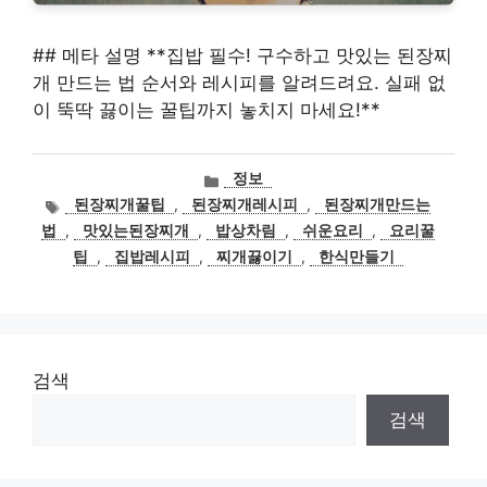
## 메타 설명 **집밥 필수! 구수하고 맛있는 된장찌
개 만드는 법 순서와 레시피를 알려드려요. 실패 없
이 뚝딱 끓이는 꿀팁까지 놓치지 마세요!**
카
정보
테
태
된장찌개꿀팁
,
된장찌개레시피
,
된장찌개만드는
고
그
법
,
맛있는된장찌개
,
밥상차림
,
쉬운요리
,
요리꿀
리
팁
,
집밥레시피
,
찌개끓이기
,
한식만들기
검색
검색