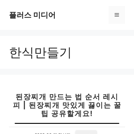
컨
텐
플러스 미디어
메
츠
로
뉴
건
너
한식만들기
뛰
기
된장찌개 만드는 법 순서 레시
피 | 된장찌개 맛있게 끓이는 꿀
팁 공유할게요!