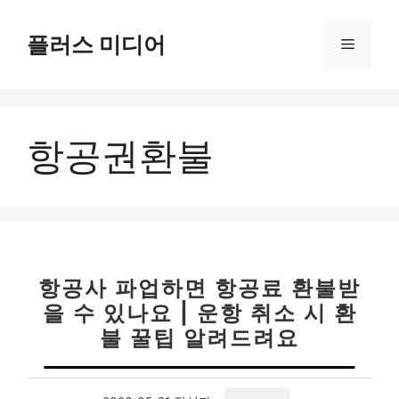
컨
텐
플러스 미디어
메
츠
로
뉴
건
너
항공권환불
뛰
기
항공사 파업하면 항공료 환불받
을 수 있나요 | 운항 취소 시 환
불 꿀팁 알려드려요