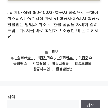
## 메타 설명 (80-100자) 항공사 파업으로 운항이
취소되었나요? 걱정 마세요! 항공사 파업 시 항공료
환불받는 방법과 취소 시 환불 꿀팁을 자세히 알려
드립니다. 지금 바로 확인하고 소중한 내 돈 지키세
요!
카
정보
테
태
꿀팁공유
,
비행기취소
,
여행정보
,
여행취소
,
고
그
운항취소
,
파업환불
,
항공권환불
,
항공료환불
,
리
항공사파업
,
환불받는법
검색
검색