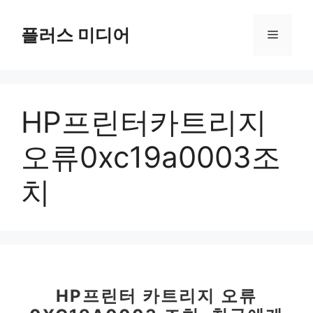
컨
텐
플러스 미디어
메
츠
로
뉴
건
너
HP프린터카트리지
뛰
기
오류0xc19a0003조
치
HP프린터 카트리지 오류