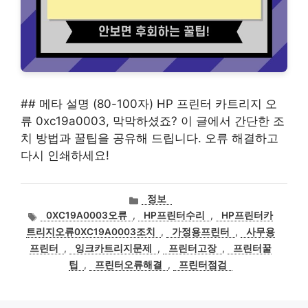
## 메타 설명 (80-100자) HP 프린터 카트리지 오
류 0xc19a0003, 막막하셨죠? 이 글에서 간단한 조
치 방법과 꿀팁을 공유해 드립니다. 오류 해결하고
다시 인쇄하세요!
카
정보
테
태
0XC19A0003오류
,
HP프린터수리
,
HP프린터카
고
그
트리지오류0XC19A0003조치
,
가정용프린터
,
사무용
리
프린터
,
잉크카트리지문제
,
프린터고장
,
프린터꿀
팁
,
프린터오류해결
,
프린터점검