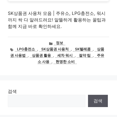
SK상품권 사용처 모음 | 주유소, LPG충전소, 워시
까지 싹 다 알려드려요! 알뜰하게 활용하는 꿀팁과
함께 지금 바로 확인하세요.
카
정보
테
태
LPG충전소
,
SK상품권 사용처
,
SK텔레콤
,
상품
고
그
권 사용법
,
상품권 활용
,
세차 워시
,
절약 팁
,
주유
리
소 사용
,
현명한 소비
검색
검색