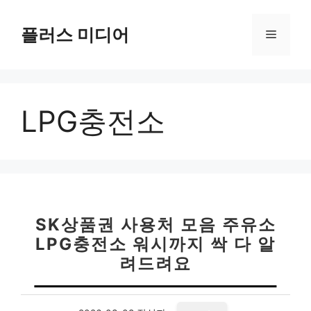
컨
텐
플러스 미디어
메
츠
로
뉴
건
너
LPG충전소
뛰
기
SK상품권 사용처 모음 주유소
LPG충전소 워시까지 싹 다 알
려드려요