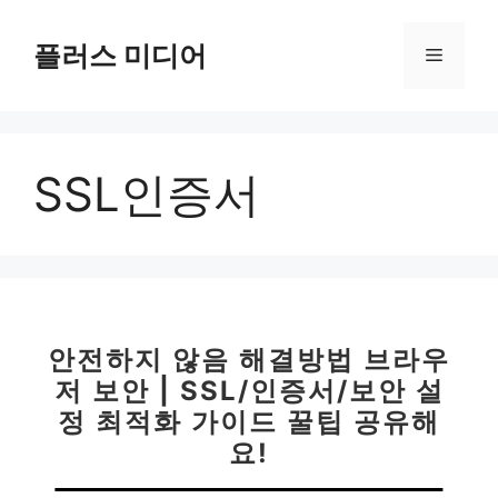
컨
텐
플러스 미디어
메
츠
로
뉴
건
너
SSL인증서
뛰
기
안전하지 않음 해결방법 브라우
저 보안 | SSL/인증서/보안 설
정 최적화 가이드 꿀팁 공유해
요!