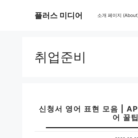
컨
텐
플러스 미디어
소개 페이지 (About
츠
로
건
너
뛰
취업준비
기
신청서 영어 표현 모음 | AP
어 꿀