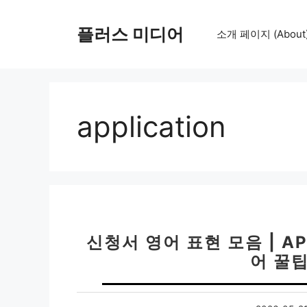
컨
텐
플러스 미디어
소개 페이지 (About
츠
로
건
너
뛰
application
기
신청서 영어 표현 모음 | AP
어 꿀